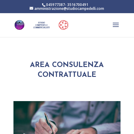
045977387- 3516700491
amministrazione@studiocampedelli.com
AREA CONSULENZA
CONTRATTUALE